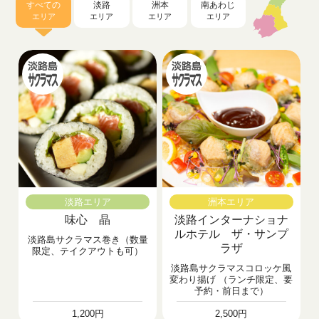
すべての
淡路
洲本
南あわじ
エリア
エリア
エリア
エリア
淡路エリア
洲本エリア
味心 晶
淡路インターナショナ
ルホテル ザ・サンプ
淡路島サクラマス巻き（数量
ラザ
限定、テイクアウトも可）
淡路島サクラマスコロッケ風
変わり揚げ （ランチ限定、要
予約・前日まで）
1,200円
2,500円