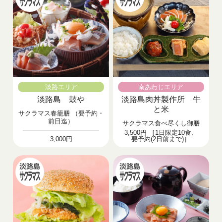
淡路エリア
南あわじエリア
淡路島 鼓や
淡路島肉丼製作所 牛
と米
サクラマス春籠膳 （要予約・
前日迄）
サクラマス食べ尽くし御膳
3,500円 ［1日限定10食、
3,000円
要予約(2日前まで)］