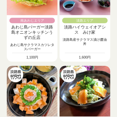
南あわじエリア
淡路エリア
あわじ島バーガー淡路
淡路ハイウェイオアシ
島オニオンキッチンう
ス みけ家
ずの丘店
淡路島産サクラマス漬け醬油
丼
あわじ島サクラマスカツレタ
スバーガー
1,100円
1,600円