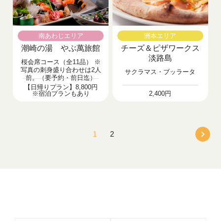
南あわじエリア
洲本エリア
潮崎の湯 やぶ萬旅館
チーズ＆ピザワークス
淡路島
桜会席コース（全11品） ※
写真の刺身盛り合わせは2人
サクラマス・ブッラータ
前。（要予約・前日迄）
【日帰りプラン】8,800円
※宿泊プランもあり
2,400円
1
2
＞