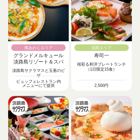
南あわじエリア
淡路エリア
グランドメルキュール
寿司一
淡路島リゾート＆スパ
桜彩る和洋プレートランチ
（1日限定15食）
淡路島サクラマスと玉葱のピ
ザ
ビュッフェレストラン内
メニューにて提供
2,500円