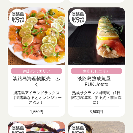
南あわじエリア
南あわじエリア
淡路島海産物販売 ふ
淡路島熟成魚屋
く
FUKUototo
淡路島アイランドラックス
熟成サクラマス棒寿司（1日
（淡路島なるとオレンジソー
限定約10本、要予約・前日迄
ス添え）
に）
1,650円
3,500円