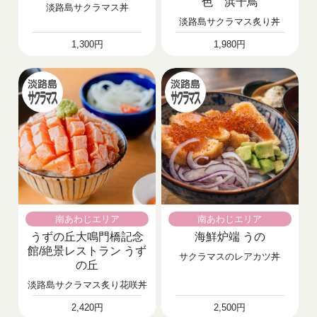
色 浜千鳥
淡路島サクラマス丼
淡路島サクラマス炙り丼
1,300円
1,980円
南あわじエリア
南あわじエリア
うずの丘大鳴門橋記念
海鮮炉端 うの
館/絶景レストラン うず
サクラマスのレアカツ丼
の丘
淡路島サクラマス炙り花咲丼
2,420円
2,500円