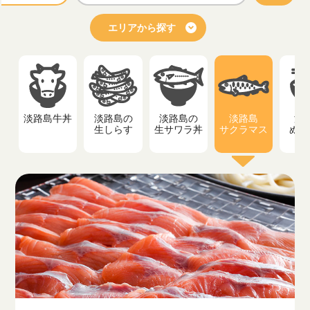
エリアから探す
淡路島牛丼
淡路島の
淡路島の
淡路島
淡
生しらす
生サワラ丼
サクラマス
ぬー