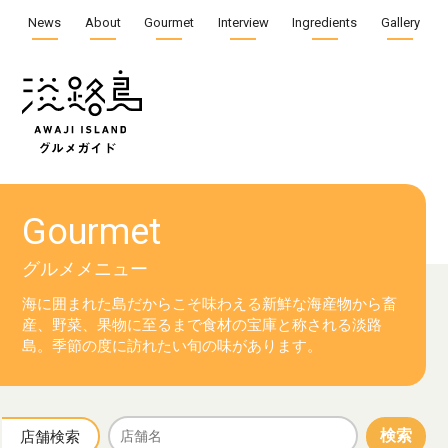
News
About
Gourmet
Interview
Ingredients
Gallery
Gourmet
グルメメニュー
海に囲まれた島だからこそ味わえる新鮮な海産物から
畜
産、野菜、果物に至るまで食材の宝庫と称される淡路
島。
季節の度に訪れたい旬の味があります。
検索
店舗検索