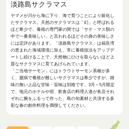
淡路島サクラマス
ヤマメが川から海に下り、海で育つことにより銀化し
たサクラマス。天然のサクラマスは「幻」と呼ばれる
ほど希少で、養殖の専門家の間では「サケ・マス類の
中で一番美味しい」と言われるほどその身の美味しさ
には定評があります。「淡路島サクラマス」は福良湾
の恵まれた海域環境に加え、常に養殖技法をアップデ
ートし続けることで、天然物にひけを取らないほど上
質なサクラマスに育てあげられています。
「ご当地サーモン」にはトラウトサーモン系種が多
く、臆病で養殖が難しいサクラマスは希少ですが、雑
味の無い上品な甘味・旨味は別格です。3月～5月限定
で、地元のホテルや宿、飲食店の料理人達が各店それ
ぞれに腕をふるって作った、島の旬素材と共演する多
彩な春の創作料理を満喫してください。