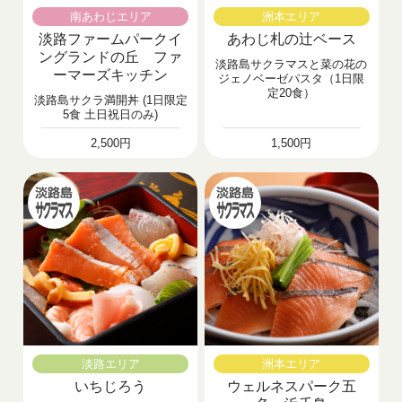
南あわじエリア
洲本エリア
淡路ファームパークイ
あわじ札の辻ベース
ングランドの丘 ファ
淡路島サクラマスと菜の花の
ーマーズキッチン
ジェノベーゼパスタ（1日限
定20食）
淡路島サクラ満開丼 (1日限定
5食 土日祝日のみ)
2,500円
1,500円
淡路エリア
洲本エリア
いちじろう
ウェルネスパーク五