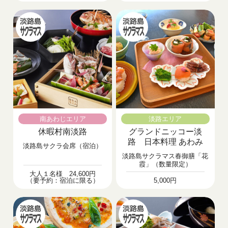
南あわじエリア
淡路エリア
休暇村南淡路
グランドニッコー淡
路 日本料理 あわみ
淡路島サクラ会席（宿泊）
淡路島サクラマス春御膳「花
霞」（数量限定）
大人１名様 24,600円
（要予約：宿泊に限る）
5,000円