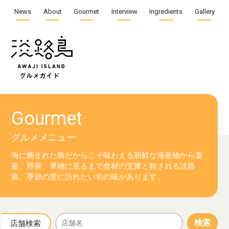
News
About
Gourmet
Interview
Ingredients
Gallery
Gourmet
グルメメニュー
海に囲まれた島だからこそ味わえる新鮮な海産物から
畜
産、野菜、果物に至るまで食材の宝庫と称される淡路
島。
季節の度に訪れたい旬の味があります。
検索
店舗検索