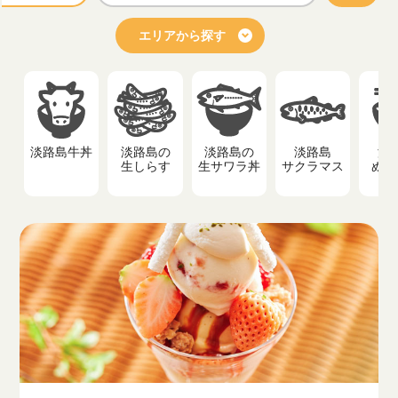
エリアから探す
淡路島牛丼
淡路島の
淡路島の
淡路島
淡
生しらす
生サワラ丼
サクラマス
ぬー