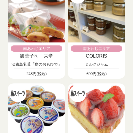
南あわじエリア
南あわじエリア
御菓子司 栄堂
COLORIS
淡路島乳菓「島のおもひで」
ミルクジャム
248円(税込)
690円(税込)