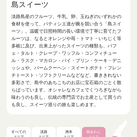
島スイーツ
淡路島産のフルーツ、牛乳、卵、玉ねぎのいずれかの
食材を使って、パティシエ達が腕を競い合う「島スイ
ーツ」。温暖で日照時間の長い環境で丁寧に育てたフ
ルーツは、なるとオレンジや苺・トマト・いちじく等
多岐に及び、出来上がったスイーツの種類も、パフ
ェ・タルト・クレープ・ワッフル・コンフィチュー
ル・ラスク・マカロン・パイ・プリン・ケーキ・デニ
ッシュや、バームクーヘン・スイートポテト・フレン
チトースト・ソフトクリームなどなど、書ききれない
多彩さで、島中のあちこちのお店に宝石箱のごとく散
らばっています。オシャレなカフェでくつろぎながら
味わうのも良し、伝統の専門店でお土産として買うの
も良し、スイーツ巡りの旅も楽しめます。
すべての
淡路
洲本
南あわじ
エリア
エリア
エリア
エリア