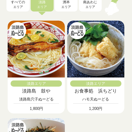
すべての
淡路
洲本
南あわじ
エリア
エリア
エリア
エリア
淡路エリア
淡路エリア
淡路島 鼓や
お食事処 浜ちどり
淡路島穴子ぬーどる
ハモ天ぬーどる
1,800円
1,200円