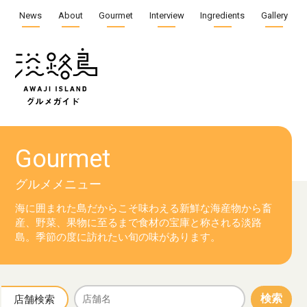
News
About
Gourmet
Interview
Ingredients
Gallery
Gourmet
グルメメニュー
海に囲まれた島だからこそ味わえる新鮮な海産物から
畜
産、野菜、果物に至るまで食材の宝庫と称される淡路
島。
季節の度に訪れたい旬の味があります。
検索
店舗検索