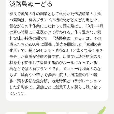
淡路島ぬーどる
福良で漁師の冬の副業として根付いた伝統産業の手延
べ素麺は、有名ブランドの機械化がどんどん進む中、
昔ながらの手作業にこだわって麺を延ばし、10月～4月
の寒い時期に二昼夜かけて行われる、作り過ぎない素
朴な味が特徴の麺です。「淡路島ぬーどる」は、その
職人たちが2009年に開発し販売を開始した「素麺の進
化形」で、長さ24センチ・直径2ミリと太くて長くモチ
モチした食感が特徴の麺です。店舗では淡路島産の食
材を必ず使用して提供するのがルールになっている、
島ならではの新ブランドです。メニューは和食のみな
らず、洋食や中華まで多岐に渡り、淡路産の牛・猪
豚・鶏や多彩な魚介類、地元野菜とコラボレーション
した多彩さで、店舗ごとに創意工夫を凝らし競い合っ
ています。