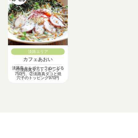
淡路エリア
カフェあおい
淡路島カルボナーラぬーどる
①淡路真ダコトッピング
750円、②淡路真ダコと焼
穴子のトッピング970円