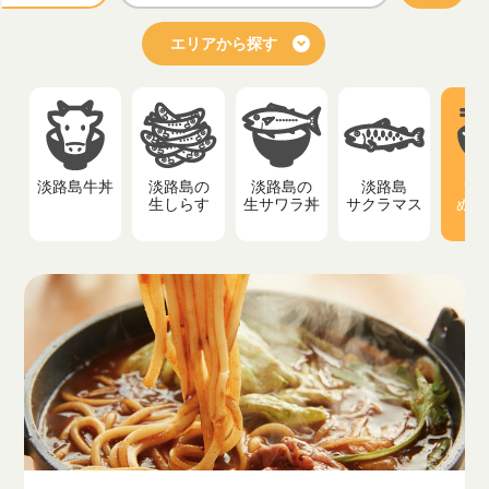
エリアから探す
淡路島牛丼
淡路島の
淡路島の
淡路島
淡
生しらす
生サワラ丼
サクラマス
ぬー