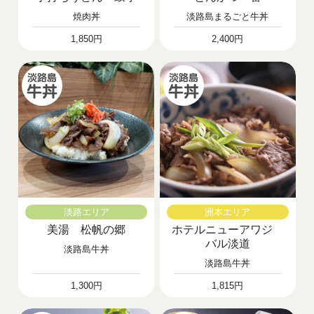
焼肉丼
淡路島まるごと牛丼
1,850円
2,400円
淡路エリア
洲本エリア
美湯 松帆の郷
ホテルニューアワジ
バル淡道
淡路島牛丼
淡路島牛丼
1,300円
1,815円