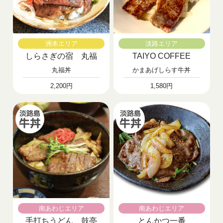
洲本エリア
淡路エリア
しらさぎの宿 丸福
TAIYO COFFEE
丸福丼
かまあげしらす牛丼
2,200円
1,580円
南あわじエリア
南あわじエリア
手打ちうどん 鼓亭
とんかつ一番