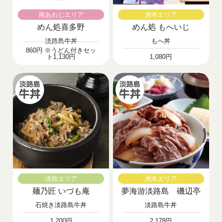
南あわじエリア
洲本エリア
めん処喜多野
めん処 もへいじ
淡路島牛丼
もへ丼
860円 ※うどん付きセッ
ト1,130円
1,080円
淡路エリア
洲本エリア
麺乃匠 いづも庵
夢海游淡路島 磯辺亭
石焼き淡路島牛丼
淡路島牛丼
1,200円
2,178円