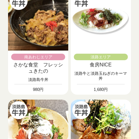
南あわじエリア
淡路エリア
さかな食堂 フレッシ
食房NICE
ュきたの
淡路牛と淡路玉ねぎのキーマ
丼
淡路島牛丼
980円
1,680円