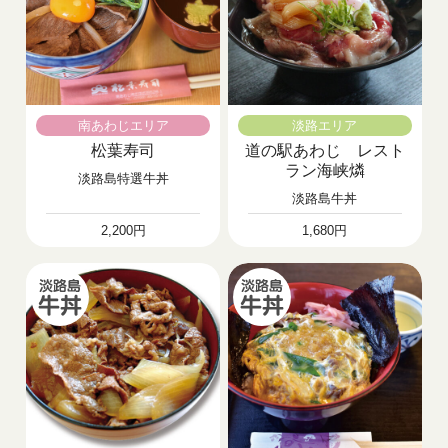
南あわじエリア
淡路エリア
松葉寿司
道の駅あわじ レスト
ラン海峡燐
淡路島特選牛丼
淡路島牛丼
2,200円
1,680円