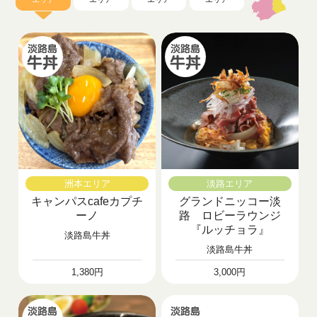
洲本エリア
淡路エリア
キャンパスcafeカプチ
グランドニッコー淡
ーノ
路 ロビーラウンジ
『ルッチョラ』
淡路島牛丼
淡路島牛丼
1,380円
3,000円