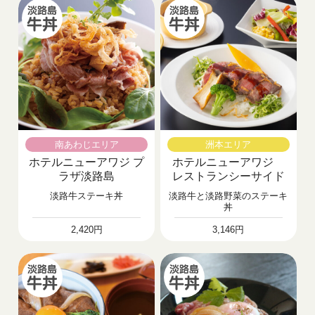
南あわじエリア
洲本エリア
ホテルニューアワジ プ
ホテルニューアワジ
ラザ淡路島
レストランシーサイド
淡路牛ステーキ丼
淡路牛と淡路野菜のステーキ
丼
2,420円
3,146円