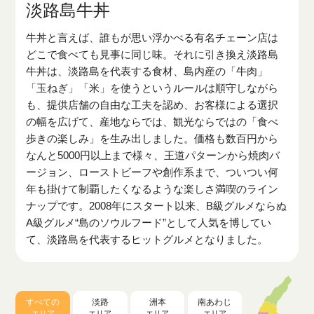
淡路島牛丼
牛丼と言えば、誰もが思い浮かべる有名チェーン店は
どこで食べても見事に同じ味。それに引き換え淡路島
牛丼は、淡路島を代表する食材、島内産の「牛肉」
「玉ねぎ」「米」を使うというルールは順守しながら
も、提供店舗の自由な工夫を認め、お客様による選択
の幅を広げて、産地ならでは、観光ならではの「食べ
歩きの楽しみ」を生み出しました。価格も数百円から
なんと5000円以上まで様々、王道パターンから焼肉バ
ージョン、ローストビーフや創作系まで、ついつい何
年も掛けて制覇したくなるような楽しさ満喫のライン
ナップです。2008年にスタート以来、B級グルメならぬ
A級グルメ“島のソウルフード”として人気を博してい
て、淡路島を代表するヒットグルメとなりました。
すべての
淡路
洲本
南あわじ
エリア
エリア
エリア
エリア