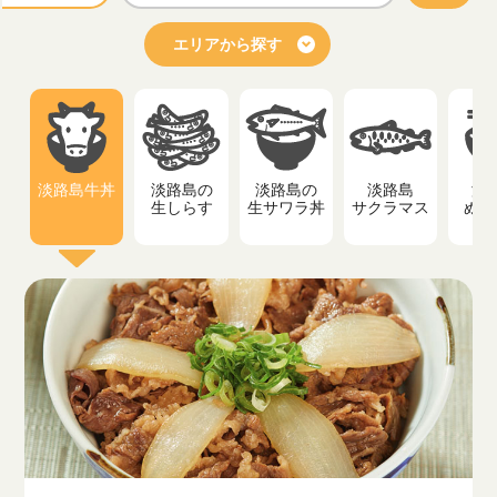
エリアから探す
淡路島牛丼
淡路島の
淡路島の
淡路島
淡
生しらす
生サワラ丼
サクラマス
ぬー