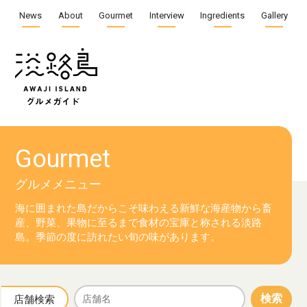
News
About
Gourmet
Interview
Ingredients
Gallery
Gourmet
グルメメニュー
海に囲まれた島だからこそ味わえる新鮮な海産物から
畜
産、野菜、果物に至るまで食材の宝庫と称される淡路
島。
季節の度に訪れたい旬の味があります。
検索
店舗検索