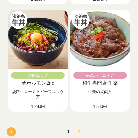
淡路エリア
南あわじエリア
夢ホルモン2nd
和牛専門店 牛楽
淡路牛ローストビーフユッケ
牛楽の焼肉丼
丼
1,290円
1,580円
1
2