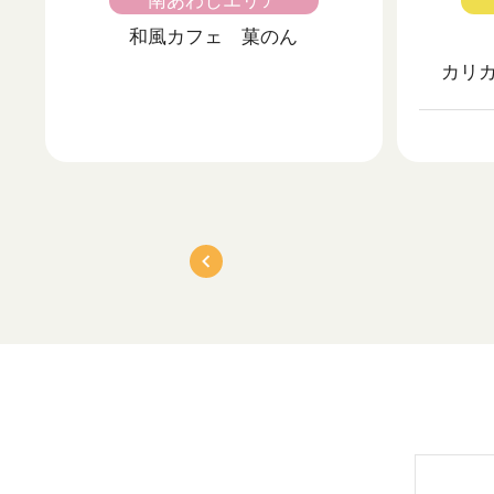
南あわじエリア
和風カフェ 菓のん
カリ
＜