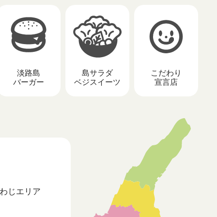
淡路島
島サラダ
こだわり
バーガー
ベジスイーツ
宣言店
わじ
エリア