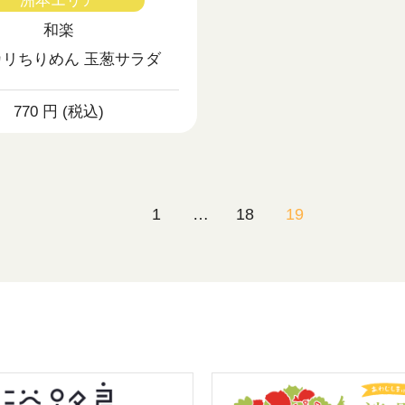
洲本エリア
和楽
カリちりめん 玉葱サラダ
770 円 (税込)
1
…
18
19