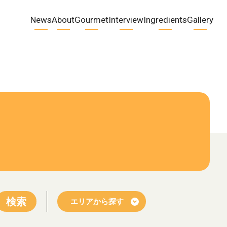
News
About
Gourmet
Interview
Ingredients
Gallery
検索
エリアから探す