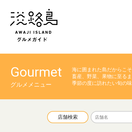
Gourmet
海に囲まれた島だからこそ
畜産、野菜、果物に至るま
季節の度に訪れたい旬の味
グルメメニュー
店舗検索