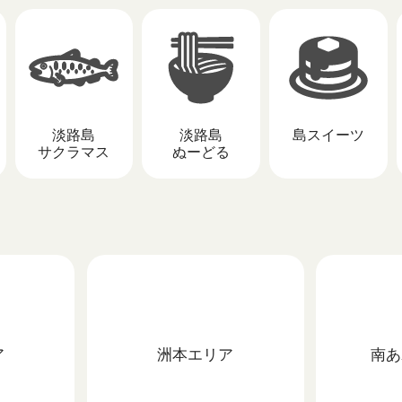
淡路島
淡路島
島スイーツ
サクラマス
ぬーどる
ア
洲本
エリア
南あ